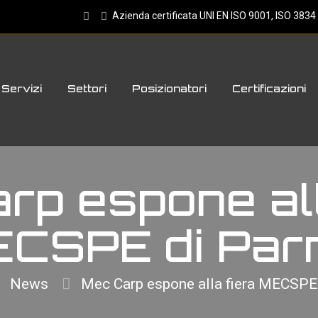
Azienda certificata UNI EN ISO 9001, ISO 383
Servizi
Settori
Posizionatori
Certificazioni
rp espone all
CSPE di Pa
News
Mec Carp espone alla fiera MECSPE