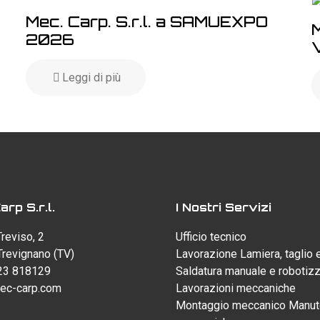
Mec. Carp. S.r.l. a SAMUEXPO
M
2026
Leggi di più
rp S.r.l.
I Nostri Servizi
Treviso, 2
Ufficio tecnico
revignano (TV)
Lavorazione Lamiera, taglio 
23 818129
Saldatura manuale e robotiz
ec-carp.com
Lavorazioni meccaniche
Montaggio meccanico
Manut