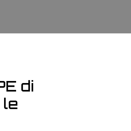
E di
 le