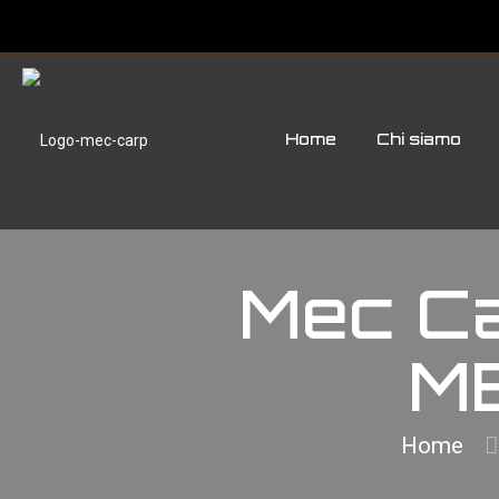
Home
Chi siamo
Mec Ca
ME
Home