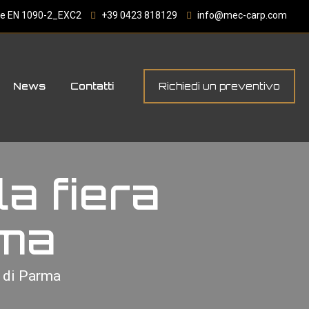
4 e EN 1090-2_EXC2
+39 0423 818129
info@mec-carp.com
News
Contatti
Richiedi un preventivo
a fiera
rma
 di Parma