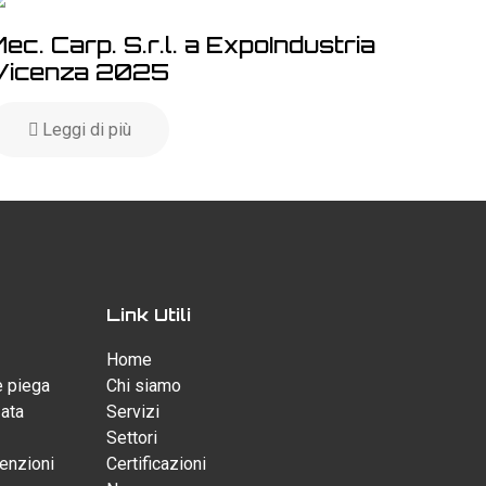
ec. Carp. S.r.l. a ExpoIndustria
Vicenza 2025
Leggi di più
Link Utili
Home
e piega
Chi siamo
zata
Servizi
Settori
enzioni
Certificazioni