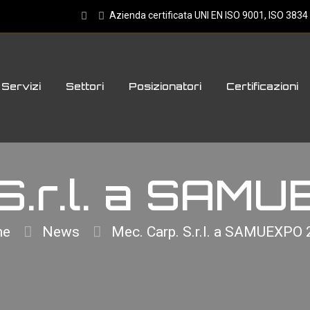
Azienda certificata UNI EN ISO 9001, ISO 383
Servizi
Settori
Posizionatori
Certificazioni
 S.r.l. a SA
me
News
Mec. Carp. S.r.l. a SAMUEXPO