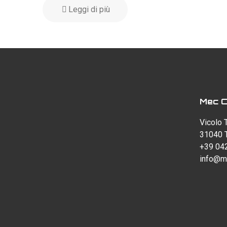
Leggi di più
Mec Ca
Vicolo 
31040 T
+39 04
info@m