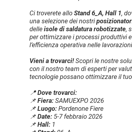
Ci troverete allo
Stand 6_A, Hall 1
, d
una selezione dei nostri
posizionatori
delle
isole di saldatura robotizzate
, 
per ottimizzare i processi produttivi
l’efficienza operativa nelle lavorazioni
Vieni a trovarci!
Scopri le nostre solu
con il nostro team di esperti per valu
tecnologie possano ottimizzare il tu
📍
Dove trovarci:
📌
Fiera:
SAMUEXPO 2026
📌
Luogo:
Pordenone Fiere
📌
Date:
5-7 febbraio 2026
📌
Hall:
1