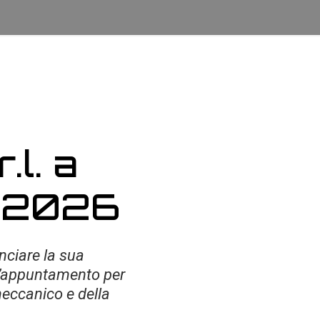
.l. a
 2026
nciare la sua
l’appuntamento per
meccanico e della